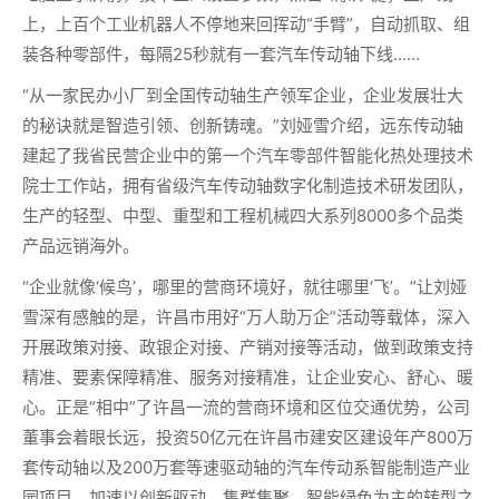
上，上百个工业机器人不停地来回挥动“手臂”，自动抓取、组
装各种零部件，每隔25秒就有一套汽车传动轴下线……
“从一家民办小厂到全国传动轴生产领军企业，企业发展壮大
的秘诀就是智造引领、创新铸魂。”刘娅雪介绍，远东传动轴
建起了我省民营企业中的第一个汽车零部件智能化热处理技术
院士工作站，拥有省级汽车传动轴数字化制造技术研发团队，
生产的轻型、中型、重型和工程机械四大系列8000多个品类
产品远销海外。
“企业就像‘候鸟’，哪里的营商环境好，就往哪里‘飞’。”让刘娅
雪深有感触的是，许昌市用好“万人助万企”活动等载体，深入
开展政策对接、政银企对接、产销对接等活动，做到政策支持
精准、要素保障精准、服务对接精准，让企业安心、舒心、暖
心。正是“相中”了许昌一流的营商环境和区位交通优势，公司
董事会着眼长远，投资50亿元在许昌市建安区建设年产800万
套传动轴以及200万套等速驱动轴的汽车传动系智能制造产业
园项目，加速以创新驱动、集群集聚、智能绿色为主的转型之