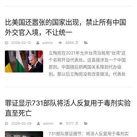
讲话披露卸任原因 但资本
比美国还嚣张的国家出现，禁止所有中国
外交官入境，不让统一
2026-02-12
admin
6856 次
立陶宛在2021年允许台湾当局用“台湾”这
个名称开设代表处。这直接涉及一个中国
原则。中国随后把两国关系降到代办级
别。那以后立陶宛没有改变做法。代表处
继续运作，双方官方接
罪证显示731部队将活人反复用于毒剂实验
直至死亡
2026-02-09
admin
5177 次
731部队罪证细节：将活人反复用于毒剂实