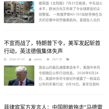
据英国《太阳报》7月31日报道，中东战火
未平，欧洲方向又传来了令全球屏息的尖
锐警报。 一枚俄罗斯Kh-101巡航导弹在当
天的空袭中突然偏离航向，直接坠入北约
成员国波兰境内并发生
不宣而战了，特朗普下令，美军发起斩首
行动，英法德俄集体失声
2026-07-01
admin
2671 次
国会山的最后通牒墨迹未干，美国中央司
令部随后公布行动信息。 2026年6月24
日，美国中央司令部对外披露了一桩延后
公布的军事行动：6月19日，美军在叙利
亚西北部一次精准空袭中击毙
菲律宾军方发言人：中国胆敢拖走“马德雷