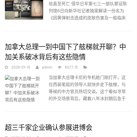
验直至死亡 侵华日军第七三一部队罪证陈
列馆6日向新华社记者独家解读一份名为
《因黄弹射击造成的皮肤伤害及一般临床
症状观察》的档案，这
加拿大总理一到中国下了舷梯就开聊？中
加关系破冰背后有这些隐情
2026-01-15
admin
6577 次
当加拿大总理卡尼的专机舱门刚打开，这
位西装笔挺的领导人就快步走下舷梯，与
等候的中方官员热切交谈。这个看似寻常
的外交场景背后，藏着八年冰封期后急于
融雪的迫切——1月
超三千家企业确认参展进博会