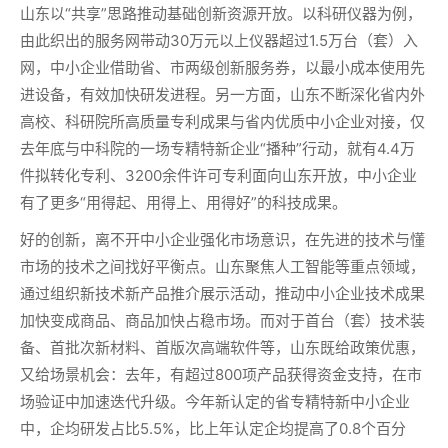
山东以“共享”思路推动基础创新资源开放。以科研仪器为例，
由此织出的服务网带动30万元以上仪器超过1.5万台（套）入
网，中小企业借助省、市两级创新服务券，以最小成本使用先
进设备，有效加快研发进程。另一方面，山东不断深化省内外
高校、科研院所高质量专利成果与省内优质中小企业对接，仅
去年底与中科院的一场专精特新企业“播种”行动，就有4.4万
件拟转化专利、3200余件许可专利面向山东开放，中小企业
有了更多“用得起、用得上、用得好”的科技成果。
好的创新，离不开中小企业强化市场意识，在先进的技术与懂
市场的技术之间找好平衡点。山东聚焦人工智能等重点领域，
通过组织新技术新产品推介展示活动，推动中小企业技术成果
加快变成商品、商品加快占稳市场。而对于首台（套）技术装
备、首批次新材料、首版次高端软件等，山东既给政策优惠，
又给场景机会：去年，有超过800项产品获得资金支持，在市
场验证中加速迭代升级。今年新认定的省专精特新中小企业
中，企均研发占比5.5%，比上年认定企均提高了0.8个百分