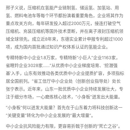
邢子义说，压缩机在氢能产业链制氢、储运氢、加氢站、用
氢、燃料电池车等每个环节都扮演着重要角色，企业将其作为
重点攻关方向，每年研发投入超过2000万元，接连打破空气
压缩机、充装压缩机等国外技术垄断，并在离子液封压缩机领
域全球领先。成立近8年来，东德实业累计申报专利超过1000
项，成为国内首批通过知识产权体系认证的氢能企业。
专精特新中小企业1.8万家，专精特新“小巨人”企业1163家，
省瞪羚企业3028家……“从优质中小企业梯度培育、‘挖潜强
基’入手，山东有效推动各类优质中小企业提质扩容，多项指标
居全国前列。”省工信厅中小企业处（创新创业指导处）处长
张宁表示。近年来，山东一批优质中小企业持续发展壮大，专
注于细分市场，一心磨炼核心技术，“小身板”迸发出大能量。
“小身板”何以迸发大能量？首先在于山东着力将科技创新这一
“关键变量”转化为中小企业发展的“最大增量”。
中小企业抗风险能力有限，更容易折戟于创新的“死亡之谷”。